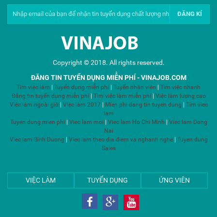
Copyright © 2018. All rights reserved.
ĐĂNG TIN TUYỂN DỤNG MIỄN PHÍ - VINAJOB.COM
Tìm việc làm
|
Tuyển dụng miễn phí
|
Tuyển nhân viên
|
Tìm việc nhanh
Đăng tin tuyển dụng miễn phí
|
Tìm việc làm miễn phí
|
Việc làm lương cao
Việc làm ngoài giờ
|
Việc làm 2017
|
Mien phi dang tin tuyen dung
|
Tim viec
lam
Tuyen dung mien phi
|
Viec lam moi
|
Viec lam Ho Chi Minh
|
Viec lam Dong
Nai
Viec lam Binh Duong
|
Viec lam theo dia diem va nghanh nghe
|
Tuyen dung
Sales
VIỆC LÀM
TUYỂN DỤNG
ỨNG VIÊN