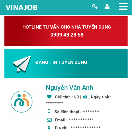
HOTLINE TƯ VẤN CHO NHÀ TUYỂN DỤNG
0909 48 28 68
ĐĂNG TIN TUYỂN DỤNG
Nguyễn Vân Anh
Giới tính :
Nữ |
Ngày sinh :
**********
Số điện thoại :
**********
Email :
**************
Địa chỉ :
*****************