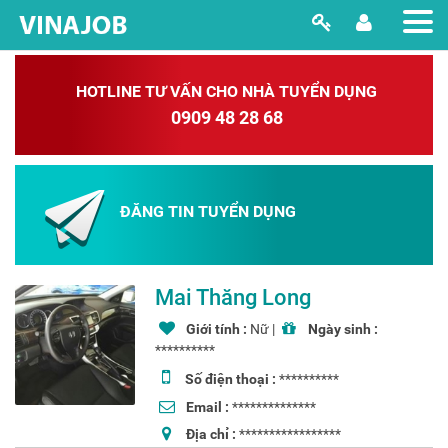
HOTLINE TƯ VẤN CHO NHÀ TUYỂN DỤNG
0909 48 28 68
ĐĂNG TIN TUYỂN DỤNG
Mai Thăng Long
Giới tính :
Nữ |
Ngày sinh :
**********
Số điện thoại :
**********
Email :
**************
Địa chỉ :
*****************