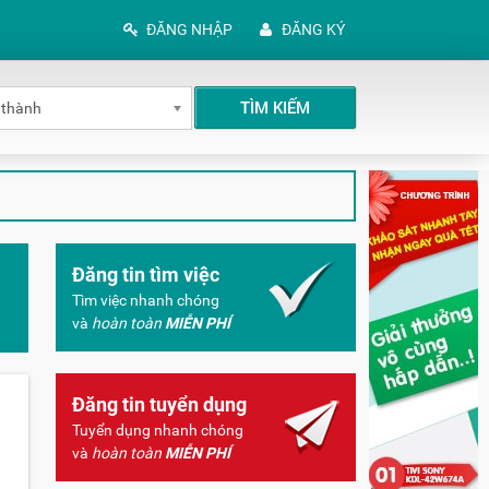
ĐĂNG NHẬP
ĐĂNG KÝ
TÌM KIẾM
 thành
Đăng tin tìm việc
Tìm việc nhanh chóng
và
hoàn toàn
MIỄN PHÍ
Đăng tin tuyển dụng
Tuyển dụng nhanh chóng
và
hoàn toàn
MIỄN PHÍ