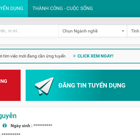
UYỂN DỤNG
THÀNH CÔNG - CUỘC SỐNG
Chọn Ngành nghề
Tỉnh
i tìm việc mới đang cần ứng tuyển
CLICK XEM NGAY!
ỤNG
ĐĂNG TIN TUYỂN DỤNG
guyễn
|
Ngày sinh :
**********
:
**********