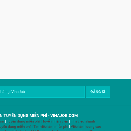
N TUYỂN DỤNG MIỄN PHÍ - VINAJOB.COM
làm
|
Tuyển dụng miễn phí
|
Tuyển nhân viên
|
Tìm việc nhanh
tuyển dụng miễn phí
|
Tìm việc làm miễn phí
|
Việc làm lương cao