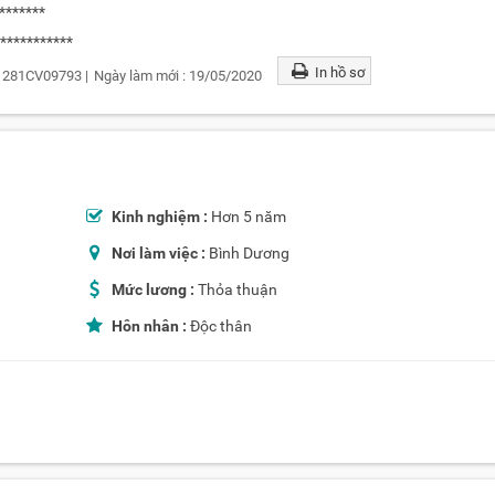
*******
************
In hồ sơ
:
281CV09793
|
Ngày làm mới :
19/05/2020
Kinh nghiệm :
Hơn 5 năm
Nơi làm việc :
Bình Dương
Mức lương :
Thỏa thuận
Hôn nhân :
Độc thân