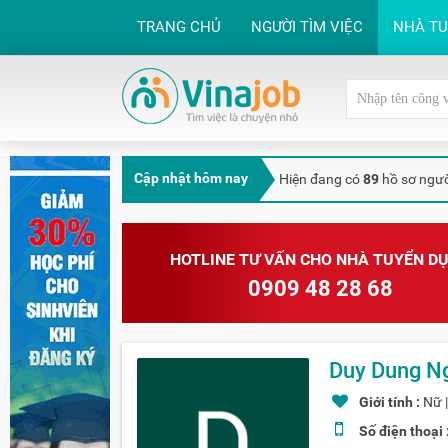
TRANG CHỦ
NGƯỜI TÌM VIỆC
NHÀ T
Cập nhật hôm nay
Hiện đang có
89
hồ sơ ngườ
HOTLINE TƯ VẤN CHO NHÀ TUYỂN D
0909 48 28 68
Duy Dung N
Giới tính :
Nữ 
Số điện thoại 