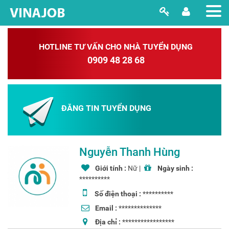
HOTLINE TƯ VẤN CHO NHÀ TUYỂN DỤNG
0909 48 28 68
ĐĂNG TIN TUYỂN DỤNG
Nguyễn Thanh Hùng
Giới tính :
Nữ |
Ngày sinh :
**********
Số điện thoại :
**********
Email :
**************
Địa chỉ :
*****************