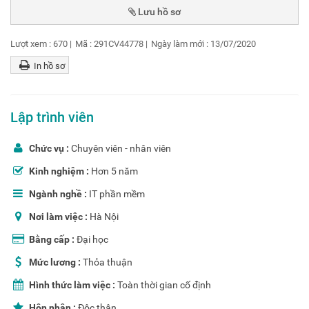
Lượt xem :
670
|
Mã :
291CV44778
|
Ngày làm mới :
13/07/2020
In hồ sơ
Lập trình viên
Chức vụ :
Chuyên viên - nhân viên
Kinh nghiệm :
Hơn 5 năm
Ngành nghề :
IT phần mềm
Nơi làm việc :
Hà Nội
Bằng cấp :
Đại học
Mức lương :
Thỏa thuận
Hình thức làm việc :
Toàn thời gian cố định
Hôn nhân :
Độc thân