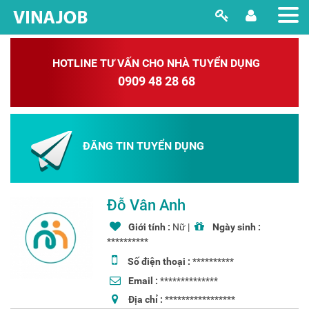
HOTLINE TƯ VẤN CHO NHÀ TUYỂN DỤNG
0909 48 28 68
ĐĂNG TIN TUYỂN DỤNG
Đỗ Vân Anh
Giới tính :
Nữ |
Ngày sinh :
**********
Số điện thoại :
**********
Email :
**************
Địa chỉ :
*****************