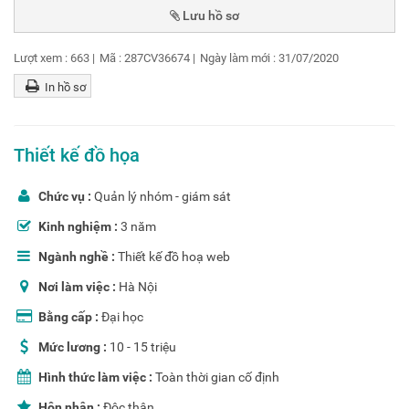
Lượt xem :
663
|
Mã :
287CV36674
|
Ngày làm mới :
31/07/2020
In hồ sơ
Thiết kế đồ họa
Chức vụ :
Quản lý nhóm - giám sát
Kinh nghiệm :
3 năm
Ngành nghề :
Thiết kế đồ hoạ web
Nơi làm việc :
Hà Nội
Bằng cấp :
Đại học
Mức lương :
10 - 15 triệu
Hình thức làm việc :
Toàn thời gian cố định
Hôn nhân :
Độc thân