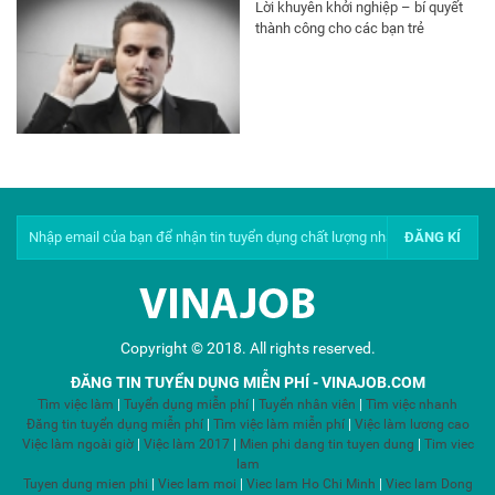
Lời khuyên khởi nghiệp – bí quyết
thành công cho các bạn trẻ
Copyright © 2018. All rights reserved.
ĐĂNG TIN TUYỂN DỤNG MIỄN PHÍ - VINAJOB.COM
Tìm việc làm
|
Tuyển dụng miễn phí
|
Tuyển nhân viên
|
Tìm việc nhanh
Đăng tin tuyển dụng miễn phí
|
Tìm việc làm miễn phí
|
Việc làm lương cao
Việc làm ngoài giờ
|
Việc làm 2017
|
Mien phi dang tin tuyen dung
|
Tim viec
lam
Tuyen dung mien phi
|
Viec lam moi
|
Viec lam Ho Chi Minh
|
Viec lam Dong